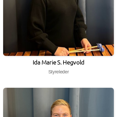
Spille med oss?
Nettbutikk med korpsets logo
Ida Marie S. Hegvold
Styreleder