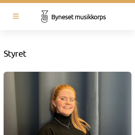
Byneset musikkorps
Styret
Historie
Styret
Dirigent
Besetning